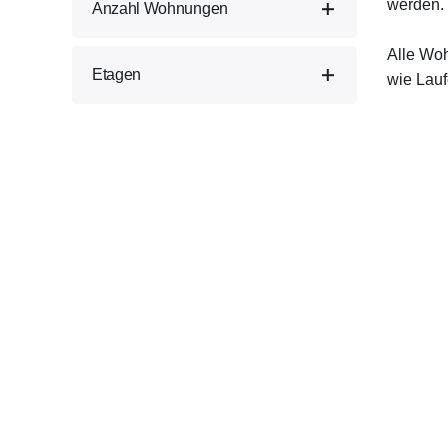
werden.
Anzahl Wohnungen
Habichtpark 4, 5211 Lengau
Alle Wo
15 + 18
Etagen
wie Lauf
3