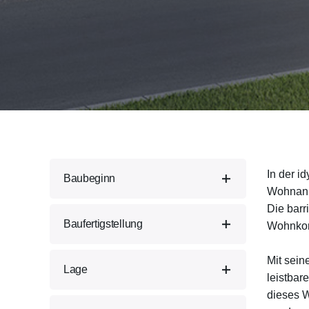
In der i
Baubeginn
Wohnanla
Die barr
2022
Baufertigstellung
Wohnkomf
Mit sein
2024/2025
Lage
leistbar
dieses W
Habichtpark 3, 5211 Lengau